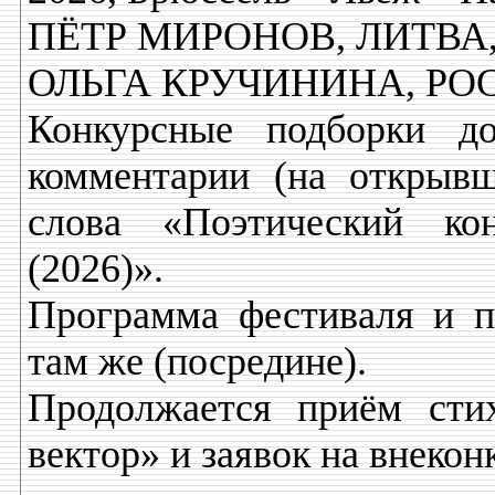
ПЁТР МИРОНОВ, ЛИТВА,
ОЛЬГА КРУЧИНИНА, РОС
Конкурсные подборки д
комментарии (на открывш
слова «Поэтический ко
(2026)».
Программа фестиваля и п
там же (посредине).
Продолжается приём сти
вектор» и заявок на внекон