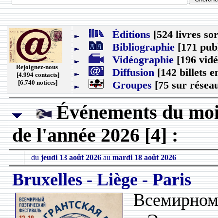
Éditions
[524 livres sor
Bibliographie
[171 publ
Vidéographie
[196 vidé
Rejoignez-nous
Diffusion
[142 billets e
[4.994 contacts]
[6.740 notices]
Groupes
[75 sur résea
Événements du moi
de l'année 2026 [4] :
du
jeudi 13 août 2026
au
mardi 18 août 2026
Bruxelles - Liège - Paris
Всемирн