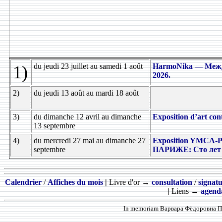
du jeudi 23 juillet au samedi 1 août
HarmoNika — Меж
1)
2026.
2)
du jeudi 13 août au mardi 18 août
3)
du dimanche 12 avril au dimanche
Exposition d’art co
13 septembre
4)
du mercredi 27 mai au dimanche 27
Exposition YMCA-Pr
septembre
ПАРИЖЕ: Сто лет 
Calendrier
/
Affiches du mois
|
Livre d'or →
consultation
/
signat
|
Liens →
agenda
In memoriam Варвара Фёдоровна Про