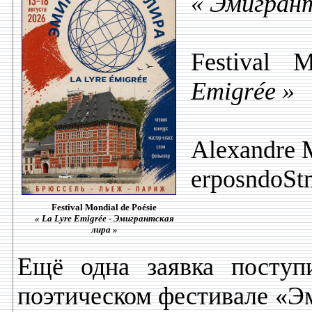
« Эмигрант
Festival 
Emigrée »
Alexandre 
erposndoS
Festival Mondial de Poésie
« La Lyre Emigrée - Эмигрантская
лира »
Ещё одна заявка поступ
поэтическом фестивале «Эм